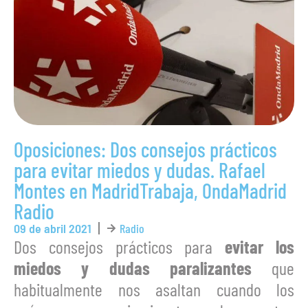
Oposiciones: Dos consejos prácticos
para evitar miedos y dudas. Rafael
Montes en MadridTrabaja, OndaMadrid
Radio
09 de abril 2021
Radio
Dos consejos prácticos para
evitar los
miedos y dudas paralizantes
que
habitualmente nos asaltan cuando los