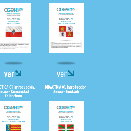
ver
ver
CTICA 01. Introducción.
DIDACTICA 01. Introducción.
nexo – Comunidad
Anexo – Euskadi
Valenciana