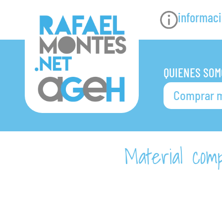
informaci
QUIENES SOM
Comprar m
Material comp