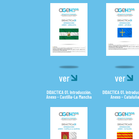
ver
ver
DIDACTICA 01. Introducción.
DIDACTICA 01. Introduc
Anexo – Castilla-La Mancha
Anexo – Cataluñ