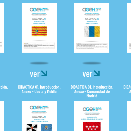
ver
ver
ción.
DIDACTICA 01. Introducción.
DIDACTICA 01. Introducción.
DIDA
a
Anexo – Ceuta y Melilla
Anexo – Comunidad de
A
Madrid