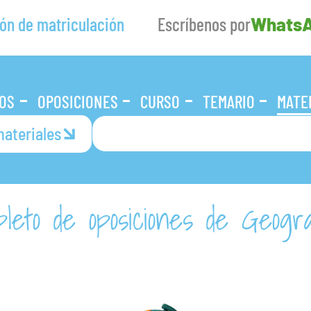
ón de matriculación
Escríbenos por
Whats
OS
OPOSICIONES
CURSO
TEMARIO
MATE
ateriales
leto de oposiciones de Geogra