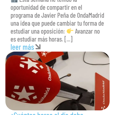
oportunidad de compartir en el
programa de Javier Peña de OndaMadrid
una idea que puede cambiar tu forma de
estudiar una oposición:
Avanzar no
es estudiar más horas. [...]
leer más