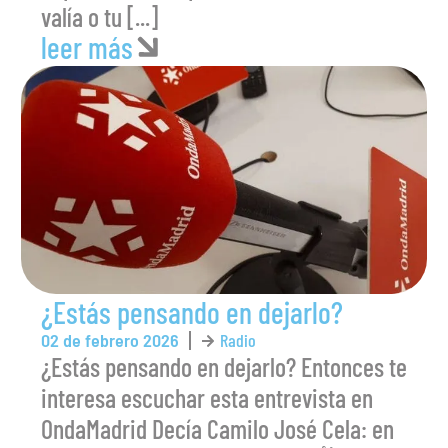
valía o tu [...]
leer más
¿Estás pensando en dejarlo?
02 de febrero 2026
Radio
¿Estás pensando en dejarlo? Entonces te
interesa escuchar esta entrevista en
OndaMadrid Decía Camilo José Cela: en