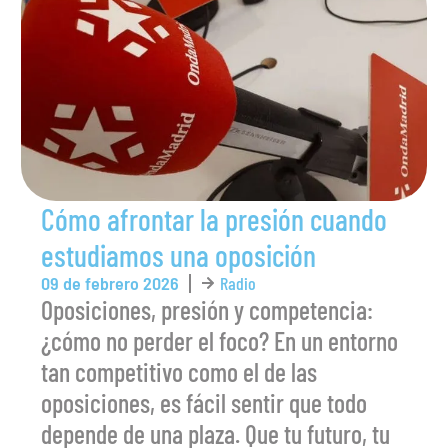
Cómo afrontar la presión cuando
estudiamos una oposición
09 de febrero 2026
Radio
Oposiciones, presión y competencia:
¿cómo no perder el foco? En un entorno
tan competitivo como el de las
oposiciones, es fácil sentir que todo
depende de una plaza. Que tu futuro, tu