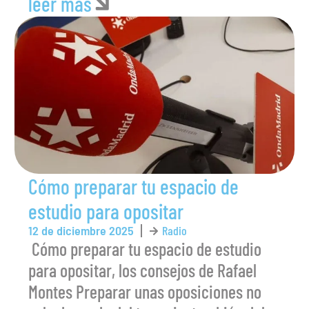
leer más
Cómo preparar tu espacio de
estudio para opositar
12 de diciembre 2025
Radio
‍ Cómo preparar tu espacio de estudio
para opositar, los consejos de Rafael
Montes Preparar unas oposiciones no