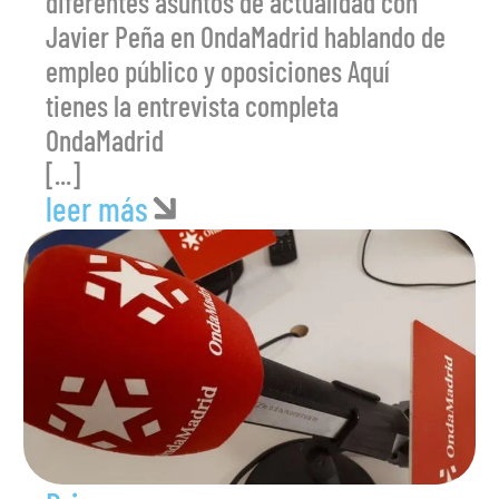
diferentes asuntos de actualidad con
Javier Peña en OndaMadrid hablando de
empleo público y oposiciones Aquí
tienes la entrevista completa
OndaMadrid
[...]
leer más