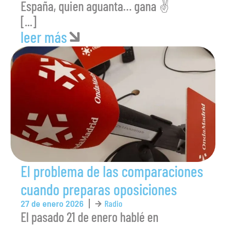
España, quien aguanta… gana ✌️
[...]
leer más
El problema de las comparaciones
cuando preparas oposiciones
27 de enero 2026
Radio
El pasado 21 de enero hablé en