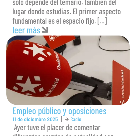
solo depende del temario, también del
lugar donde estudias. El primer aspecto
fundamental es el espacio fijo. [...]
leer más
Empleo público y oposiciones
11 de diciembre 2025
Radio
️ Ayer tuve el placer de comentar