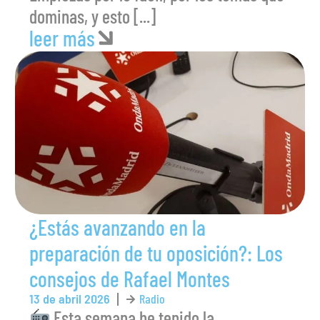
dominas, y esto [...]
leer más
¿Estás avanzando en la
preparación de tu oposición?: Los
consejos de Rafael Montes
13 de abril 2026
Radio
Esta semana he tenido la