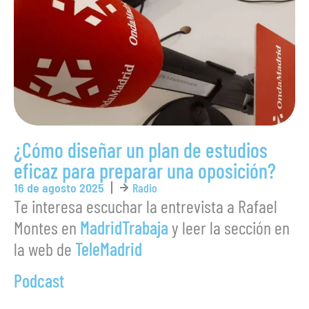
¿Cómo diseñar un plan de estudios
eficaz para preparar una oposición?
16 de agosto 2025
Radio
Te interesa escuchar la entrevista a Rafael
Montes en
MadridTrabaja
y leer la sección en
la web de
TeleMadrid
Podcast