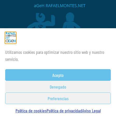
Utilizamos cookies para optimizar nuestro sitio web y nuestro
¡¡Mucho ánimo siempre!
servicio.
Acepto
Denegado
Preferencias
© Copyright 2014-2026 Academia
Guillem Brocal
Montes SL desarrollado por:
Estudio
Política de cookies
Política de privacidad
Aviso Legal