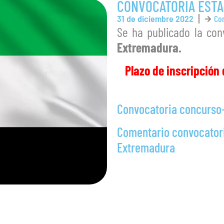
CONVOCATORIA ESTA
31 de diciembre 2022
Co
Se ha publicado la co
Extremadura.
Plazo de inscripción 
Convocatoria concurso-
Comentario convocatori
Extremadura