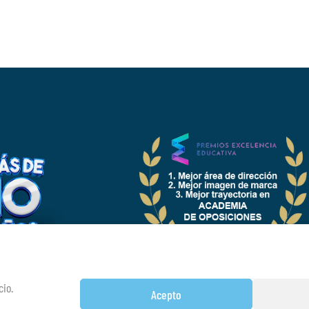
OFESORES Y
SORAS
cio.
 E HISTORIA
Acepto