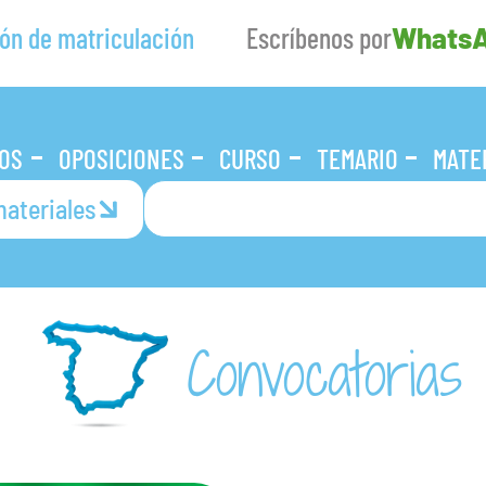
ón de matriculación
Escríbenos por
Whats
OS
OPOSICIONES
CURSO
TEMARIO
MATE
ateriales
Convocatorias