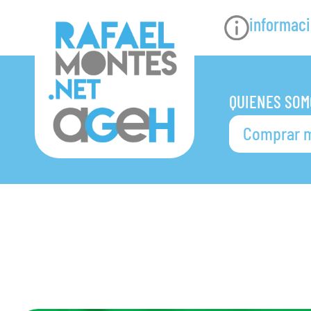
informaci
QUIENES SOM
Comprar m