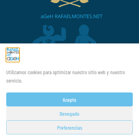
Utilizamos cookies para optimizar nuestro sitio web y nuestro
¡¡Mucho ánimo siempre!
servicio.
Acepto
Denegado
Preferencias
© Copyright 2014-2026 Academia
Guillem Brocal