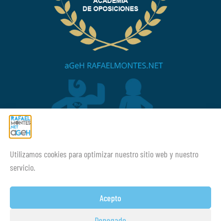
Utilizamos cookies para optimizar nuestro sitio web y nuestro
¡¡Mucho ánimo siempre!
servicio.
Acepto
Denegado