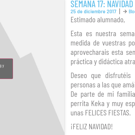
SEMANA 17: NAVIDAD
25 de diciembre 2017
Blo
Estimado alumnado,
Esta es nuestra sema
medida de vuestras pos
aprovecharais esta sem
práctica y didáctica atr
g y
Deseo que disfrutéis
personas a las que amái
De parte de mi famili
perrita Keka y muy esp
unas FELICES FIESTAS.
¡FELIZ NAVIDAD!