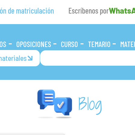
ón de matriculación
Escríbenos por
Whats
OS
OPOSICIONES
CURSO
TEMARIO
MATE
ateriales
Blog