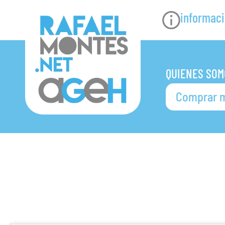
informaci
QUIENES SOM
Comprar m