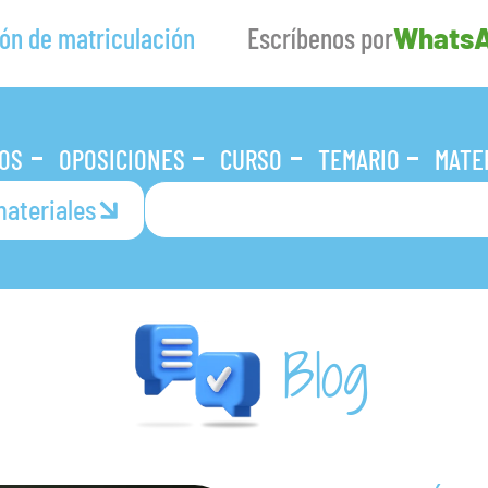
ón de matriculación
Escríbenos por
Whats
OS
OPOSICIONES
CURSO
TEMARIO
MATE
ateriales
Blog