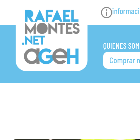
informaci
QUIENES SOM
Comprar m