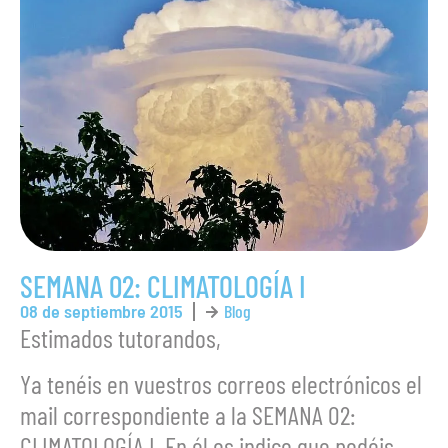
SEMANA 02: CLIMATOLOGÍA I
08 de septiembre 2015
Blog
Estimados tutorandos,
Ya tenéis en vuestros correos electrónicos el
mail correspondiente a la SEMANA 02:
CLIMATOLOGÍA I. En él os indico que podéis