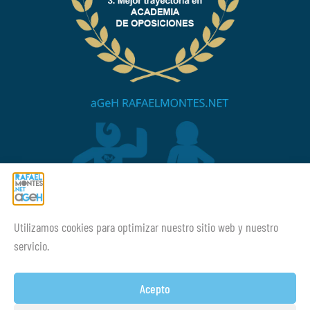
Utilizamos cookies para optimizar nuestro sitio web y nuestro
¡¡Mucho ánimo siempre!
servicio.
Acepto