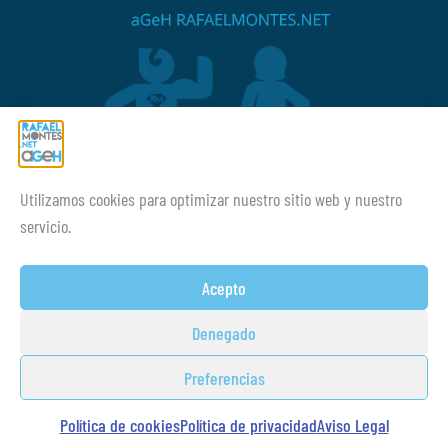
Utilizamos cookies para optimizar nuestro sitio web y nuestro
¡¡Mucho ánimo siempre!
servicio.
Acepto
Denegado
Preferencias
© Copyright 2014-2026 Academia
Guillem Brocal
Montes SL desarrollado por:
Estudio
Política de cookies
Política de privacidad
Aviso Legal