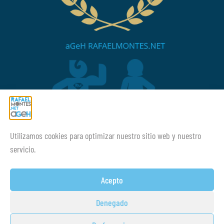
Utilizamos cookies para optimizar nuestro sitio web y nuestro
¡¡Mucho ánimo siempre!
servicio.
Acepto
Denegado