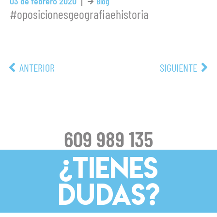
03 de febrero 2020
Blog
#oposicionesgeografiaehistoria
ANTERIOR
SIGUIENTE
609 989 135
¿TIENES
DUDAS?