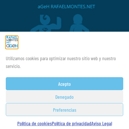
Utilizamos cookies para optimizar nuestro sitio web y nuestro
¡¡Mucho ánimo siempre!
servicio.
Acepto
Denegado
Preferencias
© Copyright 2014-2026 Academia
Guillem Brocal
Montes SL desarrollado por:
Estudio
Política de cookies
Política de privacidad
Aviso Legal