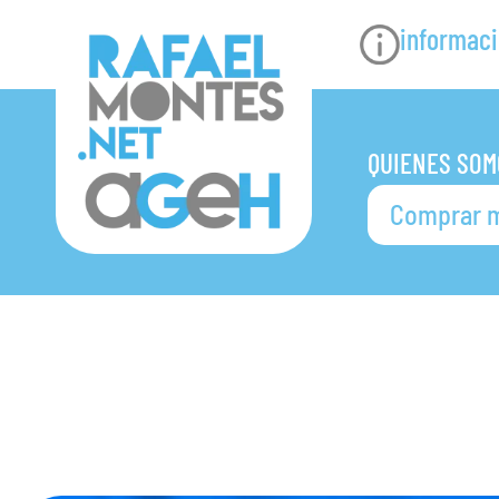
informaci
QUIENES SOM
Comprar m