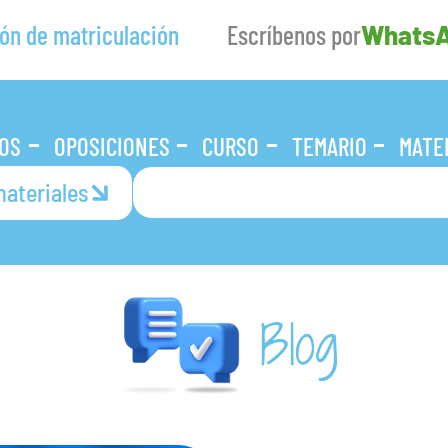
ón de matriculación
Escríbenos por
Whats
OS
OPOSICIONES
CURSO
TEMARIO
MATE
ateriales
Blog