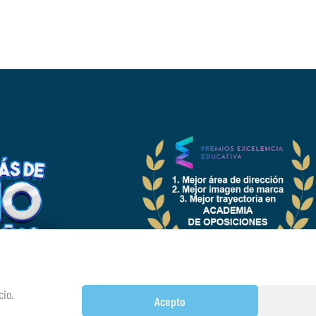
OFESORES Y
SORAS
cio.
 E HISTORIA
Acepto